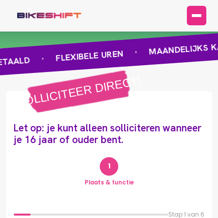
MAANDELIJKS KA
•
FLEXIBELE UREN
•
ETAALD
SOLLICITEER DIRECT!
SOLLICITEER DIRECT!
Let op: je kunt alleen solliciteren wanneer
je 16 jaar of ouder bent.
1
Plaats & functie
Stap 1 van 6